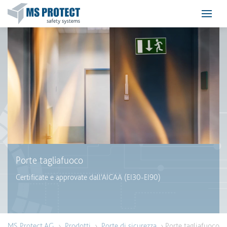
Porte tagliafuoco
Certificate e approvate dall'AICAA (EI30-EI90)
MS Protect AG
›
Prodotti
›
Porte di sicurezza
› Porte tagliafuoco