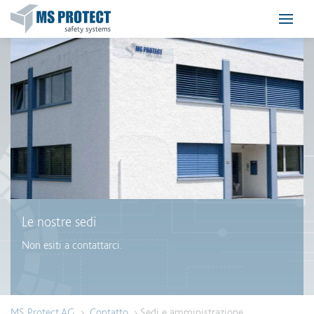
Le nostre sedi
Non esiti a contattarci.
MS Protect AG
›
Contatto
› Sedi e amministrazione