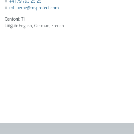
+41 79 793 25 25
rolf.aerne@msprotect.com
Cantoni:
TI
Lingua:
English, German, French