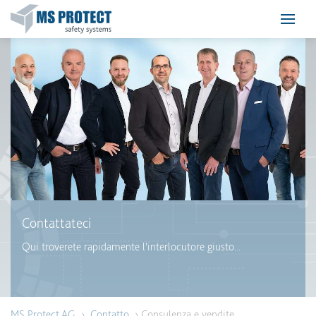
Contattateci
Qui troverete rapidamente l'interlocutore giusto...
MS Protect AG
›
Contatto
› Consulenza e vendite