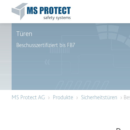
Türen
Beschusszertifiziert bis FB7
MS Protect AG
›
Produkte
›
Sicherheitstüren
› Be