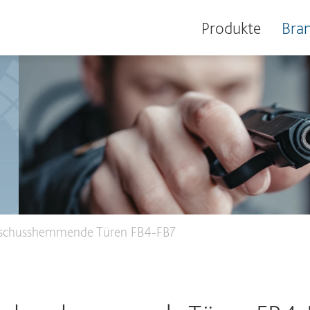
Produkte
Bra
schusshemmende Türen FB4-FB7