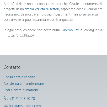
Approfitti delle nostre conoscenze pratiche. Grazie a innumerevoli
progetti in un'
ampia varietà di settori
, sappiamo cosa è veramente
necessario. Le mostreremo quali investimenti hanno senso e su
cosa invece si può risparmiare con tranquillità.
In ogni caso, chiedere non costa nulla.
Saremo lieti di
consigliarLa
in tutta "SICUREZZA".
Contatto
Consulenza e vendite
Assistenza e manutenzione
Sedi e amministrazione
+41 71 948 70 70
info@msprotect.com