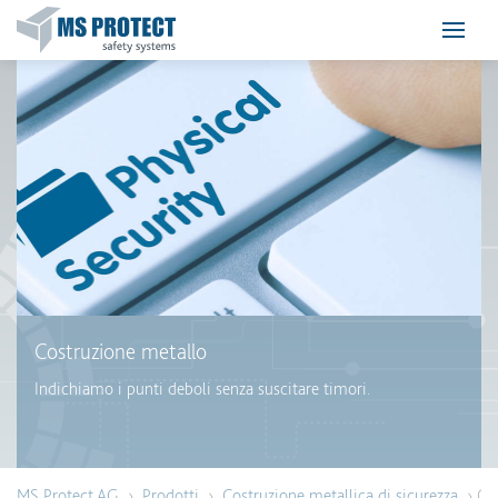
Costruzione metallo
Indichiamo i punti deboli senza suscitare timori.
MS Protect AG
›
Prodotti
›
Costruzione metallica di sicurezza
› Con