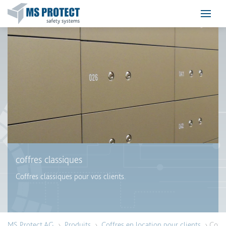
coffres classiques
Coffres classiques pour vos clients.
MS Protect AG
›
Produits
›
Coffres en location pour clients
› Coffr