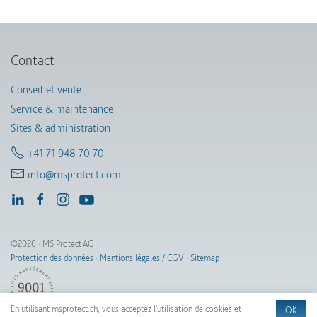
Contact
Conseil et vente
Service & maintenance
Sites & administration
+41 71 948 70 70
info@msprotect.com
©2026 · MS Protect AG
Protection des données
·
Mentions légales / CGV
·
Sitemap
En utilisant msprotect.ch, vous acceptez l'utilisation de cookies et
OK