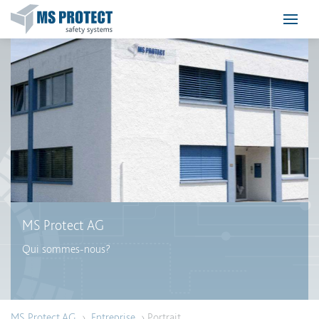
MS Protect AG
Qui sommes-nous?
MS Protect AG
›
Entreprise
› Portrait