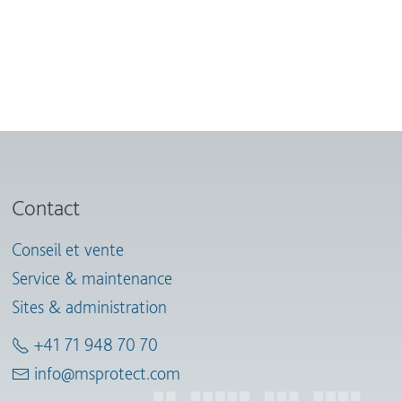
Contact
Conseil et vente
Service & maintenance
Sites & administration
+41 71 948 70 70
info@msprotect.com