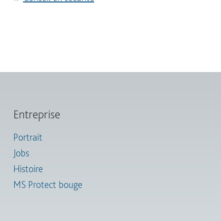
Entreprise
Portrait
Jobs
Histoire
MS Protect bouge