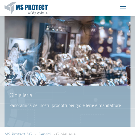
Gioielleria
Panoramica dei nostri prodotti per gioiellerie e manifatture
MS Protect AG
›
Servizi
› Gioielleria