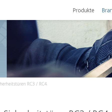
Produkte
Bra
herheitstüren RC3 / RC4