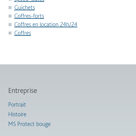
Guichets
Coffres-forts
Coffres en location 24h/24
Coffres
Entreprise
Portrait
Histoire
MS Protect bouge