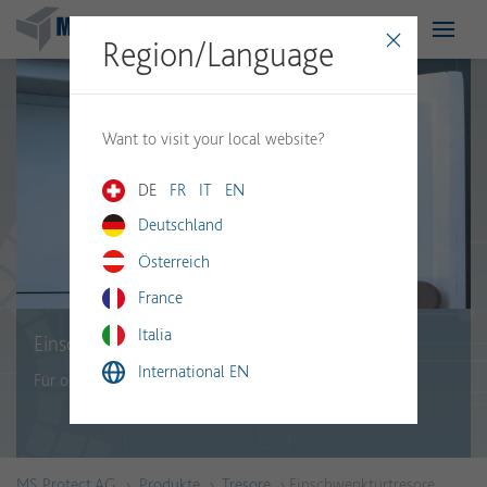
Region/Language
Want to visit your local website?
DE
FR
IT
EN
Deutschland
Österreich
France
Italia
Einschwenktürtresore
International EN
Für optimale Platznutzung dank versenkbaren Türen
MS Protect AG
›
Produkte
›
Tresore
› Einschwenktürtresore