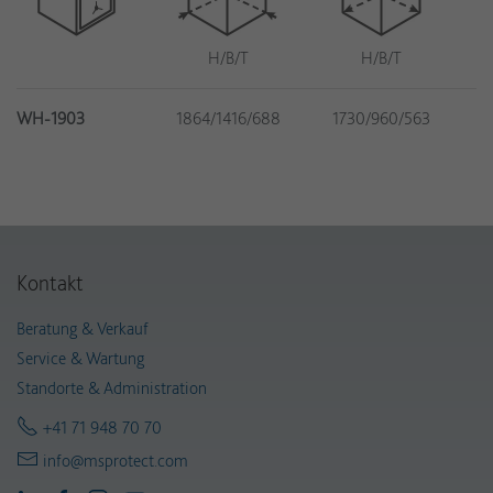
H/B/T
H/B/T
WH-1903
1864/1416/688
1730/960/563
Kontakt
Beratung & Verkauf
Service & Wartung
Standorte & Administration
+41 71 948 70 70
info@msprotect.com