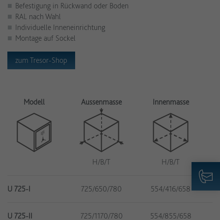
Befestigung in Rückwand oder Boden
RAL nach Wahl
Individuelle Inneneinrichtung
Montage auf Sockel
zum Tresor-Shop
Modell
Aussenmasse
Innenmasse
H/B/T
H/B/T
U 725-I
725/650/780
554/416/658
U 725-II
725/1170/780
554/855/658