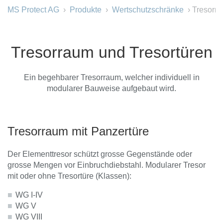
MS Protect AG
›
Produkte
›
Wertschutzschränke
› Tresorra
Tresorraum und Tresortüren
Ein begehbarer Tresorraum, welcher individuell in
modularer Bauweise aufgebaut wird.
Tresorraum mit Panzertüre
Der Elementtresor schützt grosse Gegenstände oder
grosse Mengen vor Einbruchdiebstahl. Modularer Tresor
mit oder ohne Tresortüre (Klassen):
WG I-IV
WG V
WG VIII