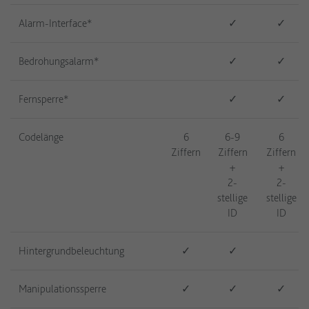
Alarm-Interface*
✓
✓
Bedrohungsalarm*
✓
✓
Fernsperre*
✓
✓
Codelänge
6
6-9
6
Ziffern
Ziffern
Ziffern
+
+
2-
2-
stellige
stellige
ID
ID
Hintergrundbeleuchtung
✓
✓
Manipulationssperre
✓
✓
✓